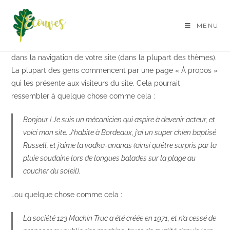
Skip
to
MENU
content
Ceci est une page d’exemple. C’est différent d’un article de
blog parce qu’elle restera au même endroit et apparaîtra
dans la navigation de votre site (dans la plupart des thèmes).
La plupart des gens commencent par une page « À propos »
qui les présente aux visiteurs du site. Cela pourrait
ressembler à quelque chose comme cela :
Bonjour ! Je suis un mécanicien qui aspire à devenir acteur, et
voici mon site. J’habite à Bordeaux, j’ai un super chien baptisé
Russell, et j’aime la vodka-ananas (ainsi qu’être surpris par la
pluie soudaine lors de longues balades sur la plage au
coucher du soleil).
…ou quelque chose comme cela :
La société 123 Machin Truc a été créée en 1971, et n’a cessé de