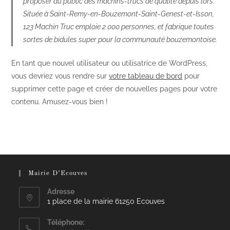
proposer au public des machins-trucs de qualité depuis lors.
Située à Saint-Remy-en-Bouzemont-Saint-Genest-et-Isson,
123 Machin Truc emploie 2 000 personnes, et fabrique toutes
sortes de bidules super pour la communauté bouzemontoise.
En tant que nouvel utilisateur ou utilisatrice de WordPress,
vous devriez vous rendre sur
votre tableau de bord
pour
supprimer cette page et créer de nouvelles pages pour votre
contenu. Amusez-vous bien !
Mairie D’Ecouves
Adresse
1 place de la mairie 61250 Ecouves
Téléphone: