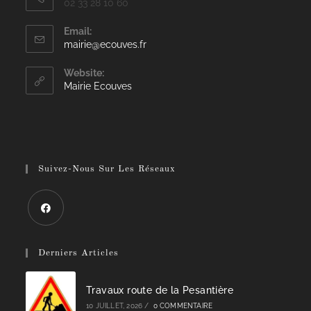
02 33 28 10 60
Email:
S’ouvre
mairie@ecouves.fr
dans
votre
Website:
application
Mairie Ecouves
Suivez-Nous Sur Les Réseaux
S’ouvre
dans
Derniers Articles
un
nouvel
Travaux route de la Pesantière
onglet
10 JUILLET, 2026
/
0 COMMENTAIRE