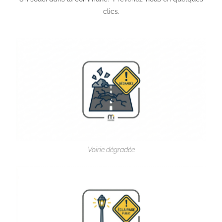
clics.
Voirie dégradée