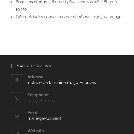
Poussins et plus
–
8 ans et plus – 2017/2016
: 18h30 à
19h30
Taïso
:
Adultes et ados à partir de 16 ans
: 19h30 à 20h30
Mairie D’Ecouves
Adresse
1 place de la mairie 61250 Ecouves
Téléphone:
02 33 28 10 60
Email:
mairie@ecouves.fr
Website: