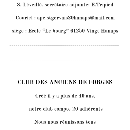
S. Léveillé, secrétaire adjointe: E.Tripied
Couriel
:
ape.stgervais20hanaps@mail.com
siège
: Ecole “Le bourg” 61250 Vingt Hanaps
______________________________________________________
______________________________________________________
________________________________________
CLUB DES ANCIENS DE FORGES
Créé il y a plus de 40 ans,
notre club compte 20 adhérents
Nous nous réunissons tous