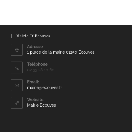
Mairie D’Ecouves
Adresse
1 place de la mairie 61250 Ecouves
Téléphone:
02 33 28 10 60
Email:
S’ouvre
mairie@ecouves.fr
dans
votre
Website:
application
Mairie Ecouves