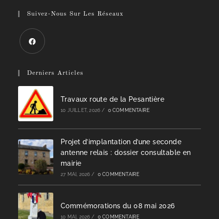
Suivez-Nous Sur Les Réseaux
S’ouvre
dans
Derniers Articles
un
nouvel
Travaux route de la Pesantière
onglet
10 JUILLET, 2026
/
0 COMMENTAIRE
Projet d’implantation d’une seconde
antenne relais : dossier consultable en
mairie
27 MAI, 2026
/
0 COMMENTAIRE
Commémorations du 08 mai 2026
10 MAI, 2026
/
0 COMMENTAIRE