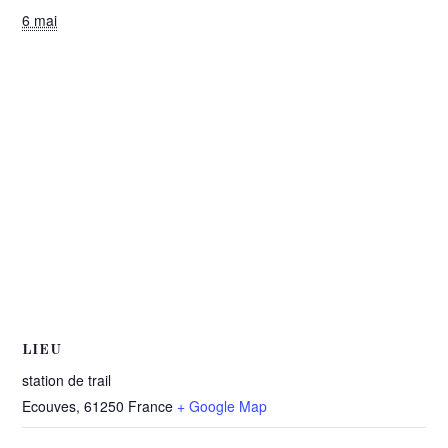
6 mai
LIEU
station de trail
Ecouves
,
61250
France
+ Google Map